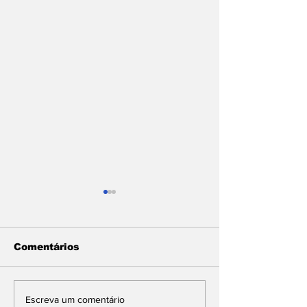
Comentários
Pinhal News edição
3 melhores q
Escreva um comentário