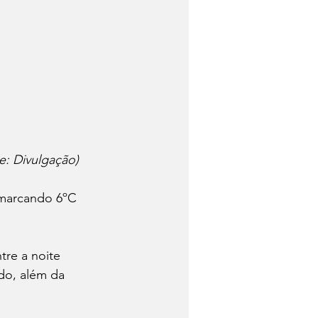
írito Santo do Pinhal esta semana		  (Fonte: Divulgação)
 marcando 6ºC 
re a noite 
do, além da 