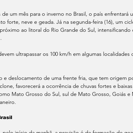
 de um mês para o inverno no Brasil, o país enfrentará
to forte, neve e geada. Já na segunda-feira (16), um cic
próximo ao litoral do Rio Grande do Sul, intensificando 
.
 devem ultrapassar os 100 km/h em algumas localidades 
 e deslocamento de uma frente fria, que tem origem pol
clone, favorecerá a ocorrência de chuvas fortes e baixa
como Mato Grosso do Sul, sul de Mato Grosso, Goiás e M
aneiro.
rasil
7), pelo início da manhã, a previsão é de formação de ge