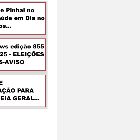
de Pinhal no
aúde em Dia no
os
ntes
ews edição 855
025 - ELEIÇÕES
S-AVISO
E
ÇÃO PARA
EIA GERAL
DINÁRIA