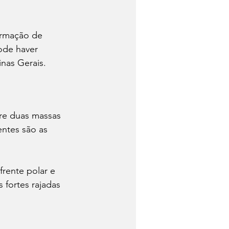
ormação de 
ode haver 
nas Gerais.
tre duas massas 
ntes são as 
rente polar e 
 fortes rajadas 