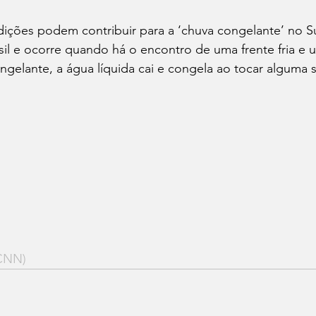
ições podem contribuir para a ‘chuva congelante’ no Su
sil e ocorre quando há o encontro de uma frente fria e 
gelante, a água líquida cai e congela ao tocar alguma s
/CNN)