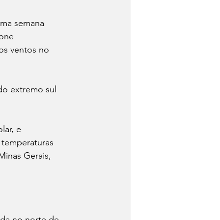
 uma semana 
lone 
os ventos no 
do extremo sul 
ar, e 
s temperaturas 
inas Gerais, 
ada no norte de 