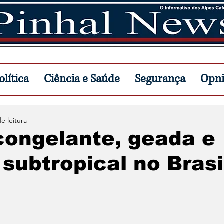
lítica
Ciência e Saúde
Segurança
Opn
e leitura
congelante, geada e
 subtropical no Brasi