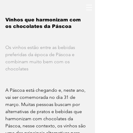
Vinhos que harmonizam com 
os chocolates da Páscoa
Os vinhos estão entre as bebidas 
preferidas da época de Páscoa e 
combinam muito bem com os 
chocolates
A Páscoa está chegando e, neste ano, 
vai ser comemorada no dia 31 de 
março. Muitas pessoas buscam por 
alternativas de pratos e bebidas que 
harmonizam com chocolates da 
Páscoa, nesse contexto, os vinhos são 
uma das principais alternativas para 