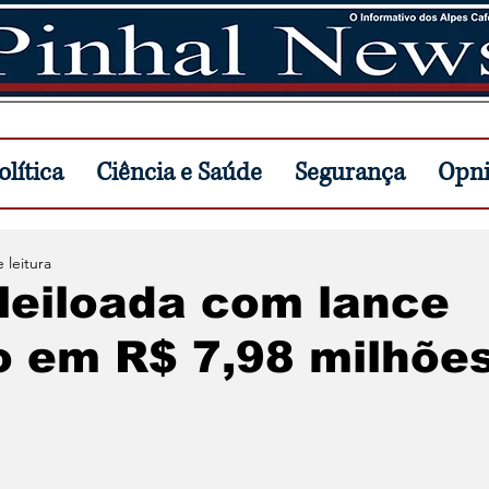
lítica
Ciência e Saúde
Segurança
Opn
 leitura
leiloada com lance
o em R$ 7,98 milhõe