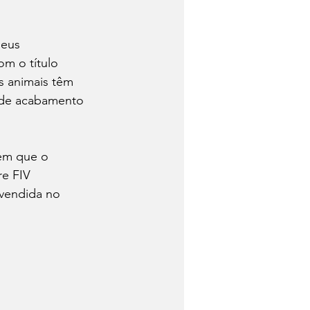
seus 
om o título 
s animais têm 
 de acabamento 
em que o 
re FIV 
vendida no 