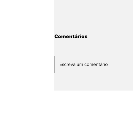
Comentários
Escreva um comentário
Prefeito de Pinhal no
evento Saúde em Dia no
Palácio dos
Bandeirantes