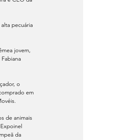
alta pecuária 
fêmea jovem, 
 Fabiana 
çador, o 
i comprado em 
ovéis.
os de animais 
 Expoinel 
ampeã da 