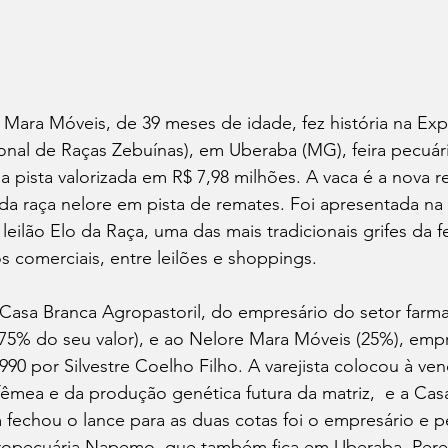
V Mara Móveis, de 39 meses de idade, fez história na Ex
onal de Raças Zebuínas), em Uberaba (MG), feira pecuári
da pista valorizada em R$ 7,98 milhões. A vaca é a nova r
da raça nelore em pista de remates. Foi apresentada na 
leilão Elo da Raça, uma das mais tradicionais grifes da f
 comerciais, entre leilões e shoppings.
Casa Branca Agropastoril, do empresário do setor farma
75% do seu valor), e ao Nelore Mara Móveis (25%), empr
990 por Silvestre Coelho Filho. A varejista colocou à ve
fêmea e da produção genética futura da matriz,  e a Cas
fechou o lance para as duas cotas foi o empresário e p
ropecuária Napemo, que também fica em Uberaba. Pere