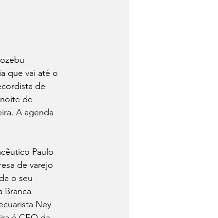
pozebu 
a que vai até o 
ecordista de 
noite de 
eira. A agenda 
cêutico Paulo 
esa de varejo 
nda o seu 
a Branca 
ecuarista Ney 
ira é CEO da 