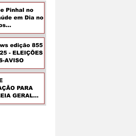
de Pinhal no
aúde em Dia no
os
ntes
ews edição 855
025 - ELEIÇÕES
S-AVISO
E
ÇÃO PARA
EIA GERAL
DINÁRIA