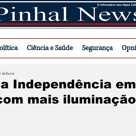
lítica
Ciência e Saúde
Segurança
Opn
 leitura
da Independência em
com mais iluminação