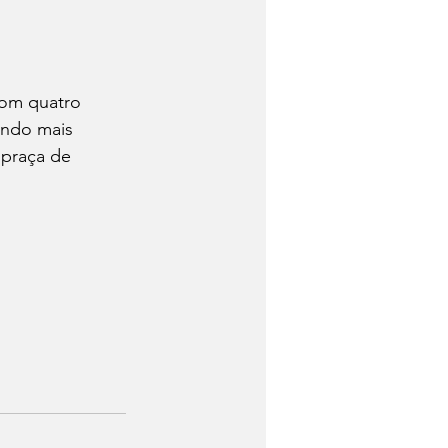
com quatro 
endo mais 
 praça de 