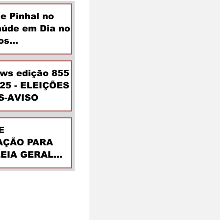
de Pinhal no
aúde em Dia no
os
ntes
ews edição 855
025 - ELEIÇÕES
S-AVISO
E
ÇÃO PARA
EIA GERAL
DINÁRIA