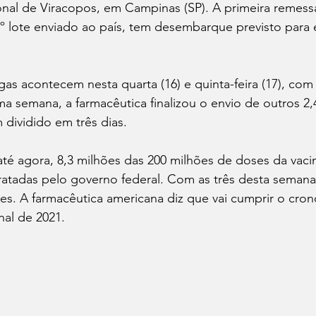
nal de Viracopos, em Campinas (SP). A primeira remessa
º lote enviado ao país, tem desembarque previsto para es
gas acontecem nesta quarta (16) e quinta-feira (17), com
ma semana, a farmacêutica finalizou o envio de outros 2,4
dividido em três dias.
 até agora, 8,3 milhões das 200 milhões de doses da vaci
tratadas pelo governo federal. Com as três desta seman
es. A farmacêutica americana diz que vai cumprir o cro
inal de 2021.