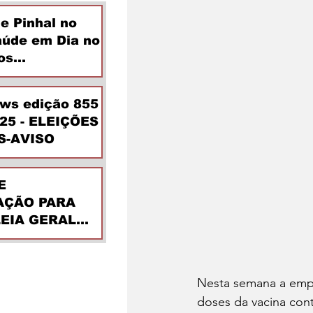
de Pinhal no
aúde em Dia no
os
ntes
ews edição 855
025 - ELEIÇÕES
S-AVISO
E
ÇÃO PARA
EIA GERAL
DINÁRIA
Nesta semana a empre
doses da vacina cont