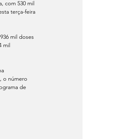
, com 530 mil 
ta terça-feira 
 936 mil doses 
 mil 
na 
a, o número 
nograma de 