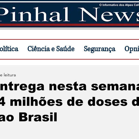
lítica
Ciência e Saúde
Segurança
Opn
e leitura
entrega nesta seman
4 milhões de doses 
ao Brasil