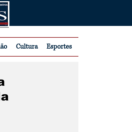
ião
Cultura
Esportes
a
da