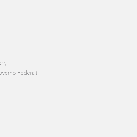
G1)
overno Federal)