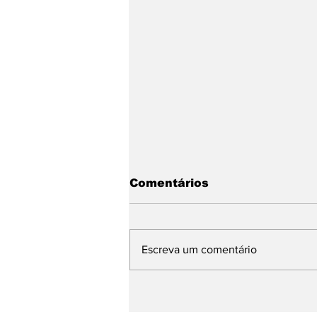
Comentários
Escreva um comentário
14 de junho Dia Mundial
do Doador de Sangue: