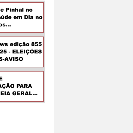
de Pinhal no
aúde em Dia no
os
ntes
ews edição 855
025 - ELEIÇÕES
S-AVISO
E
ÇÃO PARA
EIA GERAL
DINÁRIA