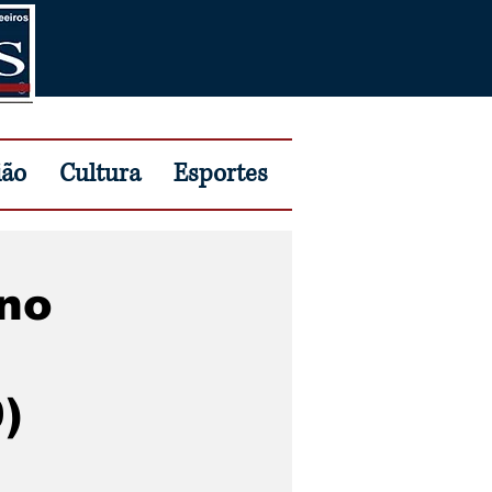
ião
Cultura
Esportes
 no
)