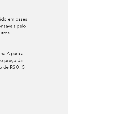
rido em bases 
nsáveis pelo 
utros 
na A para a 
no preço da 
o de R$ 0,15 