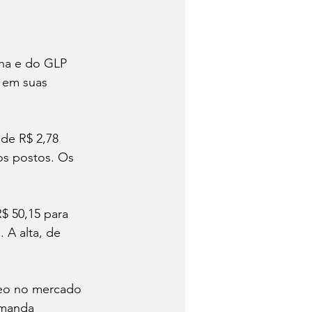
ina e do GLP 
 em suas 
de R$ 2,78 
nos postos. Os 
$ 50,15 para 
 A alta, de 
leo no mercado 
emanda 