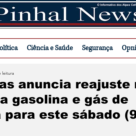
lítica
Ciência e Saúde
Segurança
Opn
 leitura
as anuncia reajuste
a gasolina e gás de
 para este sábado (9