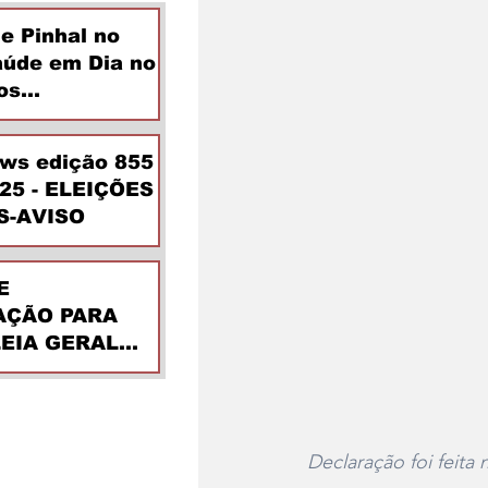
de Pinhal no
aúde em Dia no
os
ntes
ews edição 855
025 - ELEIÇÕES
S-AVISO
E
ÇÃO PARA
EIA GERAL
DINÁRIA
Declaração foi feita 