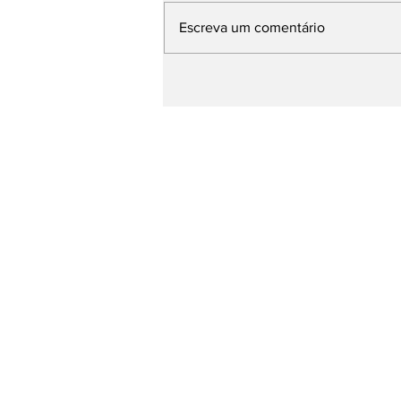
Escreva um comentário
14 de junho Dia Mundial
do Doador de Sangue:
saiba mais sobre