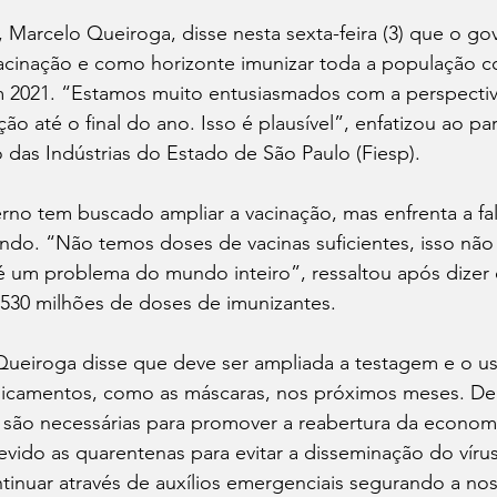
 Marcelo Queiroga, disse nesta sexta-feira (3) que o go
acinação e como horizonte imunizar toda a população co
m 2021. “Estamos muito entusiasmados com a perspectiv
o até o final do ano. Isso é plausível”, enfatizou ao pa
das Indústrias do Estado de São Paulo (Fiesp).
rno tem buscado ampliar a vacinação, mas enfrenta a fa
ndo. “Não temos doses de vacinas suficientes, isso não
é um problema do mundo inteiro”, ressaltou após dizer 
 530 milhões de doses de imunizantes.
Queiroga disse que deve ser ampliada a testagem e o u
icamentos, como as máscaras, nos próximos meses. De
s são necessárias para promover a reabertura da econom
devido as quarentenas para evitar a disseminação do víru
inuar através de auxílios emergenciais segurando a no