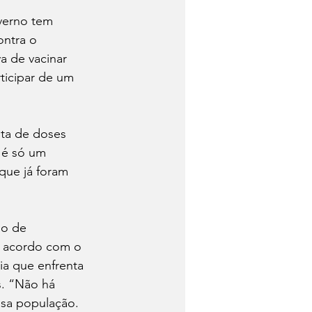
verno tem 
ntra o 
a de vacinar 
rticipar de um 
lta de doses 
 é só um 
que já foram 
so de 
 acordo com o 
ia que enfrenta 
s. “Não há 
ssa população. 