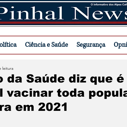
lítica
Ciência e Saúde
Segurança
Opn
 leitura
o da Saúde diz que é
l vacinar toda popu
ira em 2021