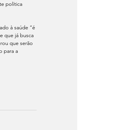
 política 
ado à saúde “é 
e que já busca 
urou que serão 
o para a 