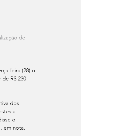
lização de 
ça-feira (28) o 
 de R$ 230 
iva dos 
stes a 
isse o 
, em nota.