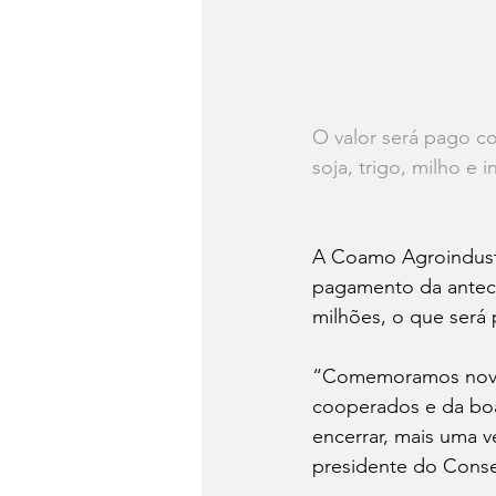
O valor será pago c
soja, trigo, milho e 
A Coamo Agroindustria
pagamento da anteci
milhões, o que será 
“Comemoramos novame
cooperados e da boa
encerrar, mais uma v
presidente do Conse