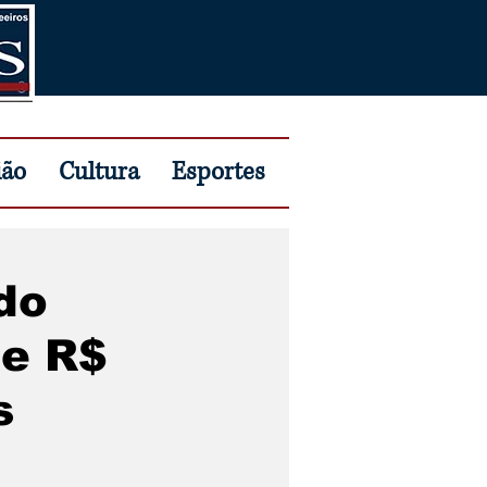
ião
Cultura
Esportes
do
de R$
s