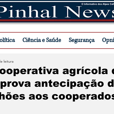
lítica
Ciência e Saúde
Segurança
Opn
e leitura
ooperativa agrícola 
aprova antecipação 
lhões aos cooperado