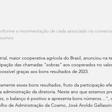
onforme a movimentação de cada associado na comercia
insumos
l, maior cooperativa agrícola do Brasil, anunciou na ter
pação das chamadas “sobras” aos cooperados no valor
possível graças aos bons resultados de 2023.
nte esses bons resultados, fruto da participação efet
 administração da diretoria. Neste ano que estamos pre
ez, o balanço é positivo e apresenta bons números…”, d
lho de Administração da Coamo, José Aroldo Gallassini