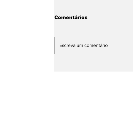
Comentários
Escreva um comentário
Prefeito de Pinhal no
evento Saúde em Dia no
Palácio dos
Bandeirantes