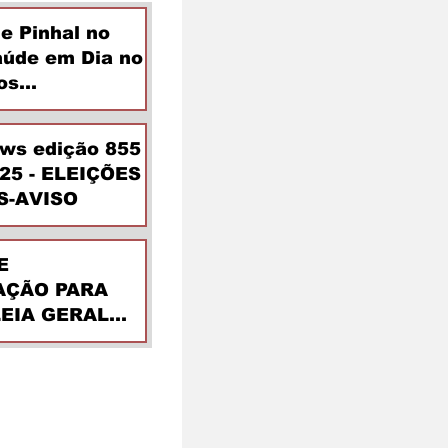
de Pinhal no
aúde em Dia no
os
ntes
ews edição 855
025 - ELEIÇÕES
S-AVISO
E
ÇÃO PARA
EIA GERAL
DINÁRIA