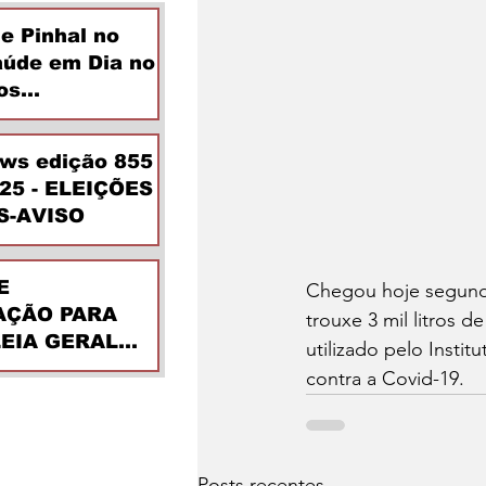
de Pinhal no
aúde em Dia no
os
ntes
ews edição 855
025 - ELEIÇÕES
S-AVISO
E
Chegou hoje segunda
ÇÃO PARA
trouxe 3 mil litros 
EIA GERAL
utilizado pelo Insti
DINÁRIA
contra a Covid-19.
Posts recentes