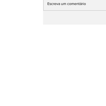
Escreva um comentário
Prefeito de Pinhal no
evento Saúde em Dia no
Palácio dos
Bandeirantes