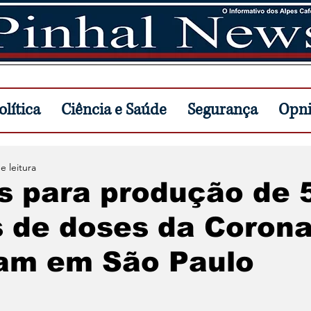
lítica
Ciência e Saúde
Segurança
Opn
e leitura
s para produção de 
s de doses da Coron
am em São Paulo