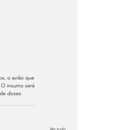
s, o avião que 
. O insumo será 
 de doses 
Ver tudo