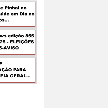
de Pinhal no
aúde em Dia no
os
ntes
ews edição 855
025 - ELEIÇÕES
S-AVISO
E
ÇÃO PARA
EIA GERAL
DINÁRIA