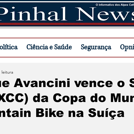
lítica
Ciência e Saúde
Segurança
Opn
 leitura
e Avancini vence o 
(XCC) da Copa do Mu
tain Bike na Suíça