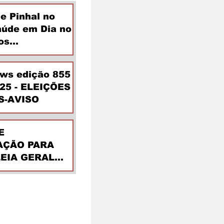
de Pinhal no
aúde em Dia no
os
ntes
ews edição 855
025 - ELEIÇÕES
S-AVISO
E
ÇÃO PARA
EIA GERAL
DINÁRIA