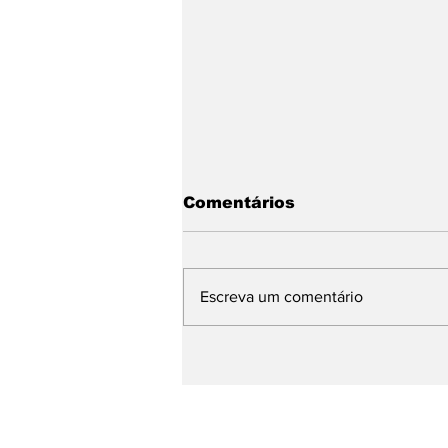
Comentários
Escreva um comentário
Endurance Brasil neste
final de semana no
autódromo Velocitta