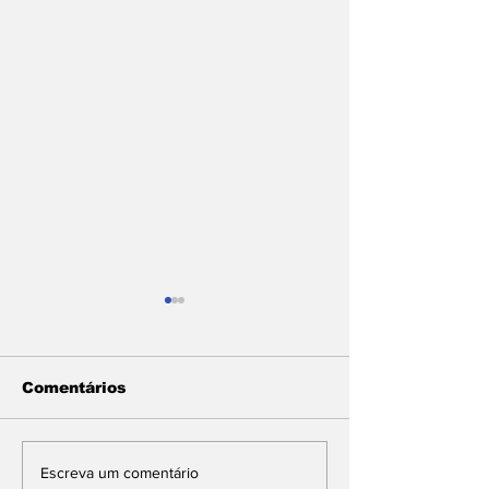
Comentários
Stefanos Tsitsipas
Jorge Prado
Escreva um comentário