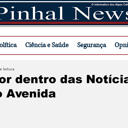
lítica
Ciência e Saúde
Segurança
Opn
e leitura
or dentro das Notíci
o Avenida