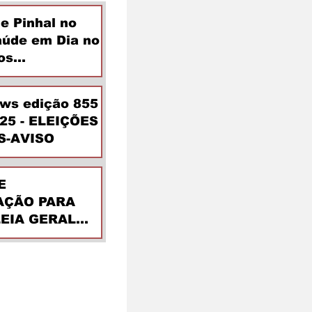
de Pinhal no
aúde em Dia no
os
ntes
ews edição 855
025 - ELEIÇÕES
S-AVISO
E
ÇÃO PARA
EIA GERAL
DINÁRIA