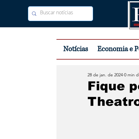
Notícias
Economia e Po
28 de jan. de 2024
0 min d
Fique p
Theatr