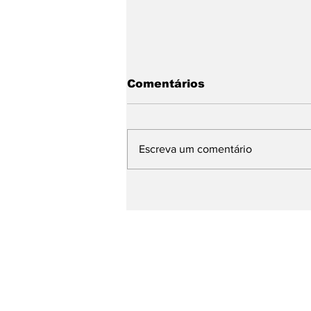
Comentários
Escreva um comentário
Prefeito de Pinhal no
evento Saúde em Dia no
Palácio dos
Bandeirantes