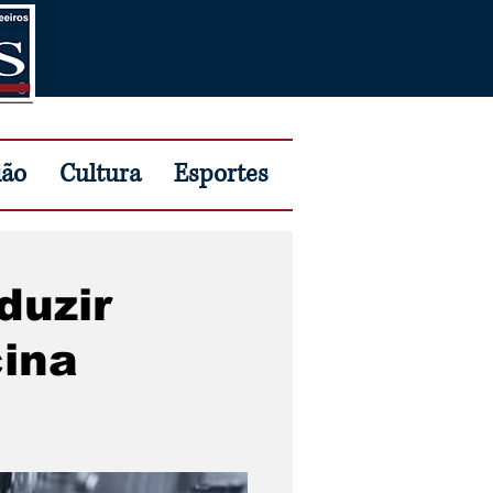
ião
Cultura
Esportes
duzir
cina