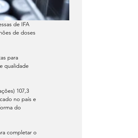
essas de IFA 
lhões de doses 
as para 
e qualidade 
ções) 107,3 
cado no país e 
forma do 
ra completar o 