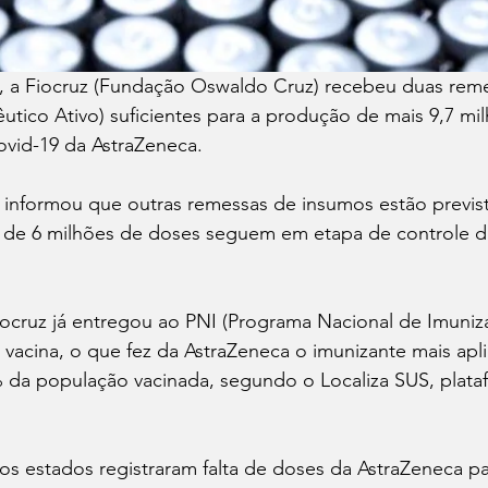
º), a Fiocruz (Fundação Oswaldo Cruz) recebeu duas rem
utico Ativo) suficientes para a produção de mais 9,7 mi
ovid-19 da AstraZeneca.
 informou que outras remessas de insumos estão previst
 de 6 milhões de doses seguem em etapa de controle d
ocruz já entregou ao PNI (Programa Nacional de Imuniza
vacina, o que fez da AstraZeneca o imunizante mais apli
 da população vacinada, segundo o Localiza SUS, plata
 
s estados registraram falta de doses da AstraZeneca pa