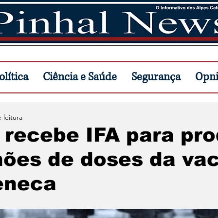
lítica
Ciência e Saúde
Segurança
Opn
 leitura
 recebe IFA para pro
hões de doses da va
eneca