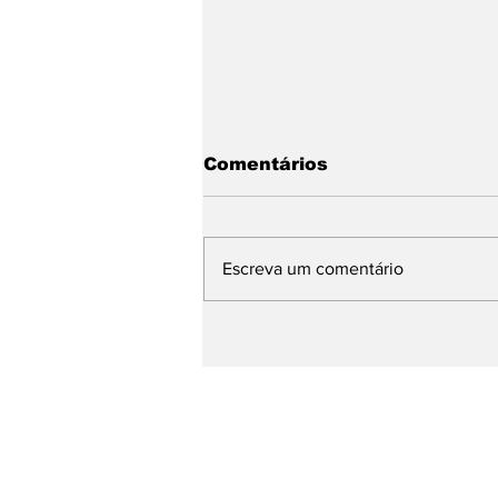
Comentários
Escreva um comentário
Prefeito de Pinhal no
evento Saúde em Dia no
Palácio dos
Bandeirantes