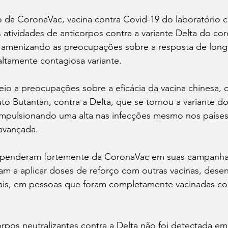
 da CoronaVac, vacina contra Covid-19 do laboratório c
 atividades de anticorpos contra a variante Delta do cor
amenizando as preocupações sobre a resposta de long
altamente contagiosa variante.
 a preocupações sobre a eficácia da vacina chinesa, qu
uto Butantan, contra a Delta, que se tornou a variante d
impulsionando uma alta nas infecções mesmo nos países
 avançada.
dependeram fortemente da CoronaVac em suas campanha
m a aplicar doses de reforço com outras vacinas, desen
tais, em pessoas que foram completamente vacinadas co
orpos neutralizantes contra a Delta não foi detectada e