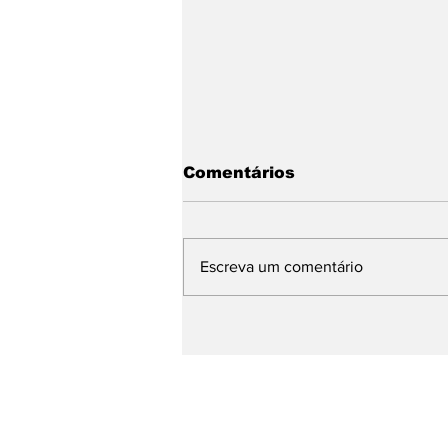
Comentários
Escreva um comentário
14 de junho Dia Mundial
do Doador de Sangue:
saiba mais sobre