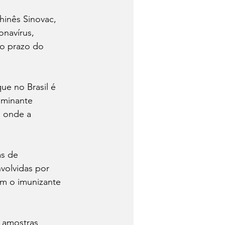
hinês Sinovac, 
onavírus, 
o prazo do 
e no Brasil é 
ominante 
 onde a 
s de 
volvidas por 
m o imunizante 
m amostras 