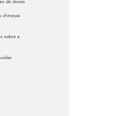
es de doses 
 
s chinesas 
s sobre a 
buídas 