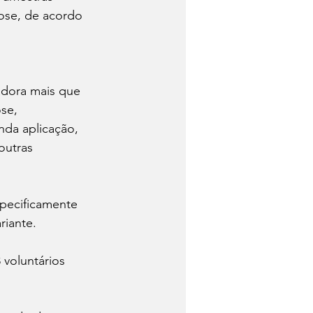
ose, de acordo 
 
adora mais que 
se, 
da aplicação, 
outras 
pecificamente 
riante.
 voluntários 