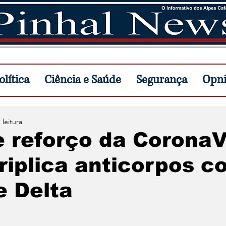
lítica
Ciência e Saúde
Segurança
Opn
 leitura
e reforço da Corona
riplica anticorpos c
e Delta