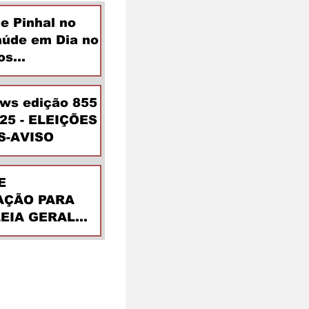
de Pinhal no
aúde em Dia no
os
ntes
ews edição 855
025 - ELEIÇÕES
S-AVISO
E
ÇÃO PARA
EIA GERAL
DINÁRIA