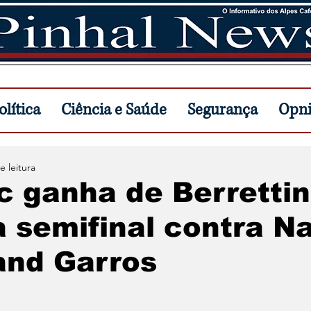
lítica
Ciência e Saúde
Segurança
Opn
e leitura
c ganha de Berrettin
a semifinal contra N
and Garros