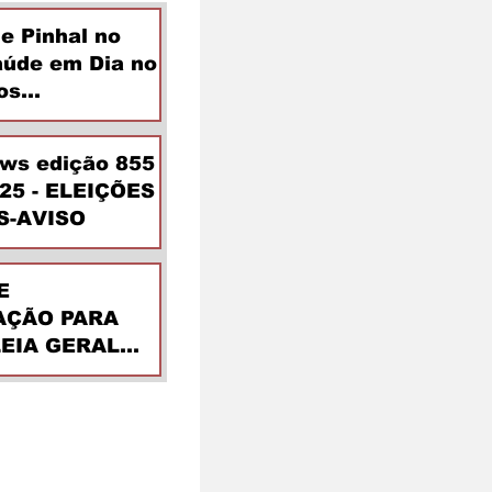
de Pinhal no
aúde em Dia no
os
ntes
ews edição 855
025 - ELEIÇÕES
S-AVISO
E
ÇÃO PARA
EIA GERAL
DINÁRIA