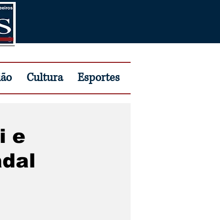
ião
Cultura
Esportes
i e
adal