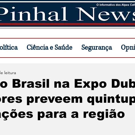
lítica
Ciência e Saúde
Segurança
Opn
e leitura
o Brasil na Expo Dub
res preveem quintup
ções para a região