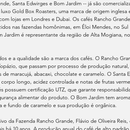
nde, Santa Edwirges e Bom Jardim -- já são comerciali
 luxo Gold Box Roasters, uma marca de origem inglesa e
com lojas em Londres e Dubai. Os cafés Rancho Grande
idos nas fazendas homônimas, em Éloi Mendes, no Sul 
m Jardim é representante da região de Alta Mogiana, no 
ados e a qualidade são a marca dos cafés. O Rancho Gr
Topázio, que passam por processo de produção natural,
 de maracujá, abacaxi, chocolate e caramelo. O Santa 
corpo longo, acidez controlada e notas de frutas verme
és possuem certificação UTZ, que garante responsabilid
gurança alimentar do produto. O Bom Jardim tem aroma
va e fundo de caramelo e sua produção é orgânica. 
tivo da Fazenda Rancho Grande, Flávio de Oliveira Reis
is há 10 anos. A produção anual do café de alto padrão