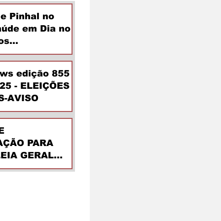
de Pinhal no
aúde em Dia no
os
ntes
ews edição 855
025 - ELEIÇÕES
S-AVISO
E
ÇÃO PARA
EIA GERAL
DINÁRIA