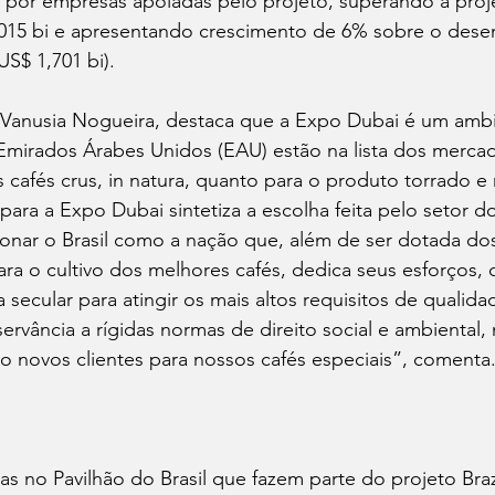
a por empresas apoiadas pelo projeto, superando a proj
,015 bi e apresentando crescimento de 6% sobre o des
S$ 1,701 bi).  
 Vanusia Nogueira, destaca que a Expo Dubai é um amb
 Emirados Árabes Unidos (EAU) estão na lista dos merca
s cafés crus, in natura, quanto para o produto torrado 
para a Expo Dubai sintetiza a escolha feita pelo setor do
ionar o Brasil como a nação que, além de ser dotada do
para o cultivo dos melhores cafés, dedica seus esforços
 secular para atingir os mais altos requisitos de qualida
ervância a rígidas normas de direito social e ambiental
ndo novos clientes para nossos cafés especiais”, comenta.
das no Pavilhão do Brasil que fazem parte do projeto Braz