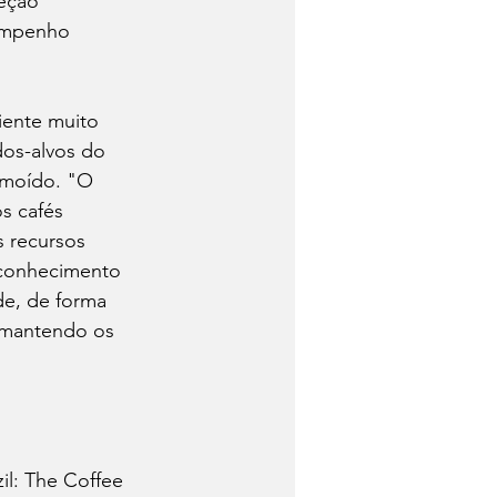
eção 
empenho 
iente muito 
dos-alvos do 
e moído. "O 
s cafés 
s recursos 
, conhecimento 
de, de forma 
, mantendo os 
 
il: The Coffee 