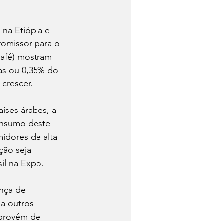
na Etiópia e 
romissor para o 
café) mostram 
cas ou 0,35% do 
 crescer.
ses árabes, a 
onsumo deste 
idores de alta 
ão seja 
il na Expo.  
nça de 
a outros 
provém de 