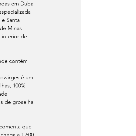
zadas em Dubai 
specializada 
 e Santa 
de Minas 
interior de 
ande contêm 
 
Edwirges é um 
lhas, 100% 
ade 
s de groselha 
, comenta que 
 chega a 1.600 