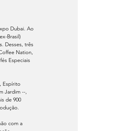
 Expo Dubai. Ao 
x-Brasil) 
. Desses, três 
Coffee Nation, 
fés Especiais 
 Espírito 
 Jardim --, 
is de 900 
rodução.  
lhão com a 