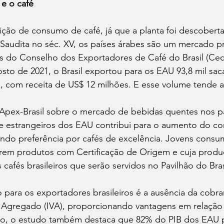
e o café 
ão de consumo de café, já que a planta foi descoberta 
 Saudita no séc. XV, os países árabes são um mercado p
dos do Conselho dos Exportadores de Café do Brasil (Ce
osto de 2021, o Brasil exportou para os EAU 93,8 mil sa
, com receita de US$ 12 milhões. E esse volume tende a
pex-Brasil sobre o mercado de bebidas quentes nos paí
 estrangeiros dos EAU contribui para o aumento do c
ndo preferência por cafés de excelência. Jovens consum
em produtos com Certificação de Origem e cuja produç
 cafés brasileiros que serão servidos no Pavilhão do Bras
 para os exportadores brasileiros é a ausência da cobra
 Agregado (IVA), proporcionando vantagens em relação 
so, o estudo também destaca que 82% do PIB dos EAU 