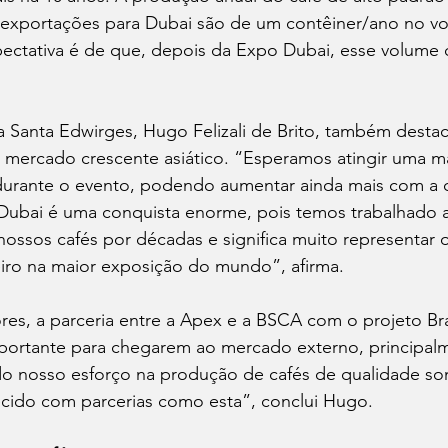
 exportações para Dubai são de um contêiner/ano no v
pectativa é de que, depois da Expo Dubai, esse volume 
 
a Santa Edwirges, Hugo Felizali de Brito, também desta
o mercado crescente asiático. “Esperamos atingir uma m
durante o evento, podendo aumentar ainda mais com a 
Dubai é uma conquista enorme, pois temos trabalhado a
nossos cafés por décadas e significa muito representar 
leiro na maior exposição do mundo”, afirma.  
es, a parceria entre a Apex e a BSCA com o projeto Bra
mportante para chegarem ao mercado externo, principal
o nosso esforço na produção de cafés de qualidade so
ecido com parcerias como esta”, conclui Hugo.  