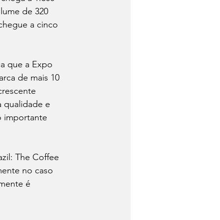
olume de 320 
chegue a cinco 
ca que a Expo 
arca de mais 10 
crescente 
 qualidade e 
o importante 
zil: The Coffee 
mente no caso 
mente é 