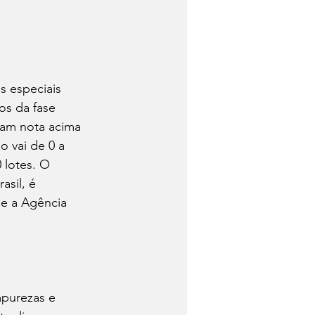
 
 especiais 
os da fase 
eram nota acima 
o vai de 0 a 
0 lotes. O 
asil, é 
 e a Agência 
mpurezas e 