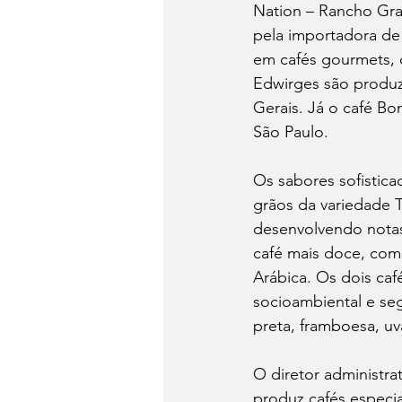
Nation – Rancho Gra
pela importadora de
em cafés gourmets, 
Edwirges são produz
Gerais. Já o café Bo
São Paulo.  
Os sabores sofistic
grãos da variedade 
desenvolvendo notas
café mais doce, com 
Arábica. Os dois caf
socioambiental e se
preta, framboesa, u
O diretor administra
produz cafés especia