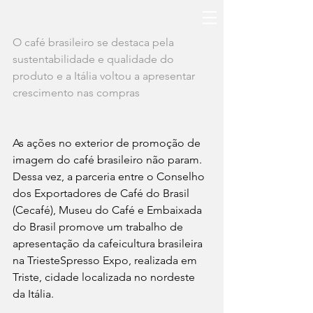
O café brasileiro se destaca pela 
sustentabilidade e qualidade do 
produto e a Itália voltou a apresentar 
crescimento nas compras
As ações no exterior de promoção de 
imagem do café brasileiro não param. 
Dessa vez, a parceria entre o Conselho 
dos Exportadores de Café do Brasil 
(Cecafé), Museu do Café e Embaixada 
do Brasil promove um trabalho de 
apresentação da cafeicultura brasileira 
na TriesteSpresso Expo, realizada em 
Triste, cidade localizada no nordeste 
da Itália. 