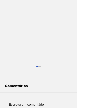
Comentários
Pinhal News edição
3 melhores q
Escreva um comentário